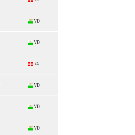
VD
VD
74
VD
VD
VD