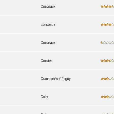
Corseaux
corseaux
Corseaux
Corsier
Crans-prés-Céligny
Cully