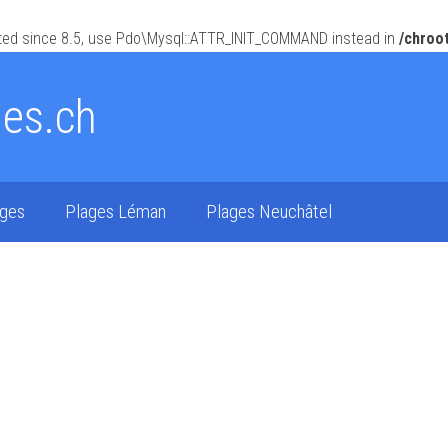
ed since 8.5, use Pdo\Mysql::ATTR_INIT_COMMAND instead in
/chroo
ges.ch
ages
Plages Léman
Plages Neuchâtel