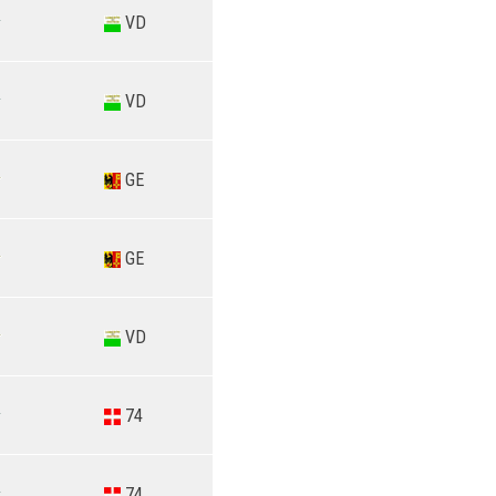
VD
VD
GE
GE
VD
74
74