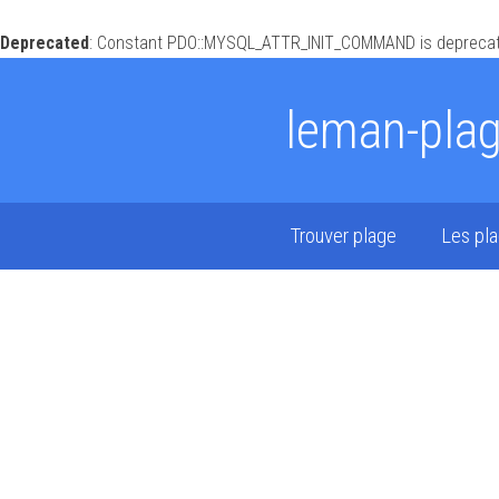
Deprecated
: Constant PDO::MYSQL_ATTR_INIT_COMMAND is deprecat
leman-pla
Trouver plage
Les pl