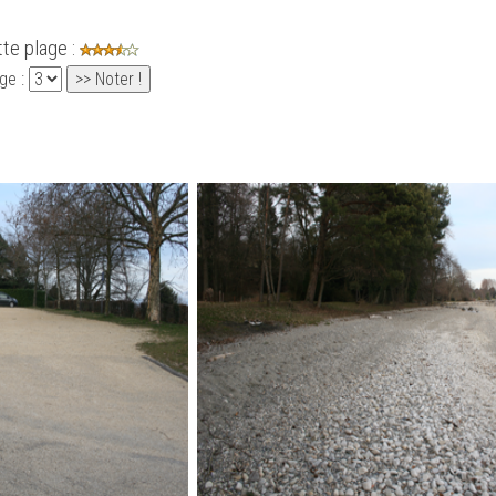
tte plage :
ge :