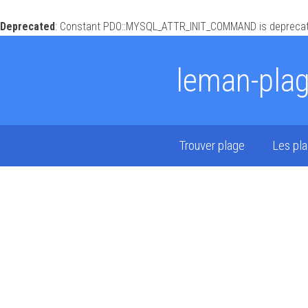
Deprecated
: Constant PDO::MYSQL_ATTR_INIT_COMMAND is deprecat
leman-pla
Trouver plage
Les pl