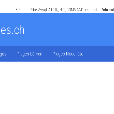
ed since 8.5, use Pdo\Mysql::ATTR_INIT_COMMAND instead in
/chroo
ges.ch
ages
Plages Léman
Plages Neuchâtel