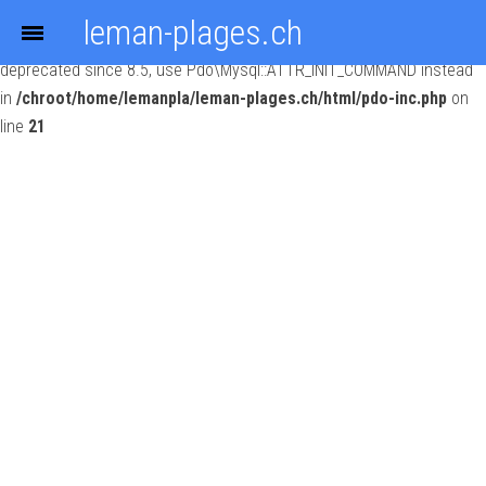
leman-plages.ch
Deprecated
: Constant PDO::MYSQL_ATTR_INIT_COMMAND is
deprecated since 8.5, use Pdo\Mysql::ATTR_INIT_COMMAND instead
in
/chroot/home/lemanpla/leman-plages.ch/html/pdo-inc.php
on
line
21