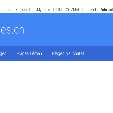
ed since 8.5, use Pdo\Mysql::ATTR_INIT_COMMAND instead in
/chroo
ges.ch
ages
Plages Léman
Plages Neuchâtel