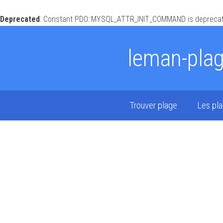
Deprecated
: Constant PDO::MYSQL_ATTR_INIT_COMMAND is deprecat
leman-pla
Trouver plage
Les pl