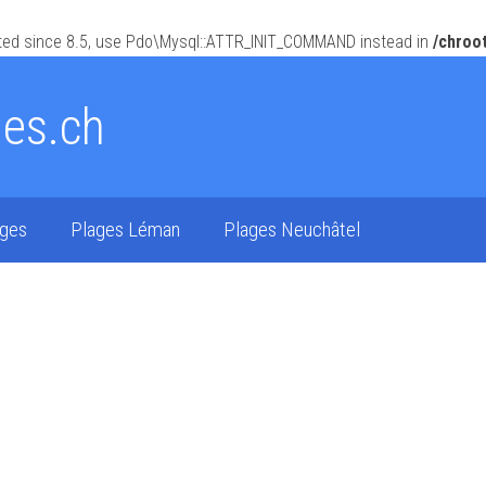
ed since 8.5, use Pdo\Mysql::ATTR_INIT_COMMAND instead in
/chroo
ges.ch
ages
Plages Léman
Plages Neuchâtel