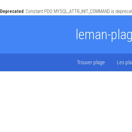
Deprecated
: Constant PDO::MYSQL_ATTR_INIT_COMMAND is deprecat
leman-pla
Trouver plage
Les pl