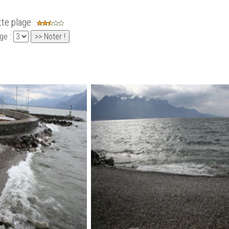
tte plage :
ge :