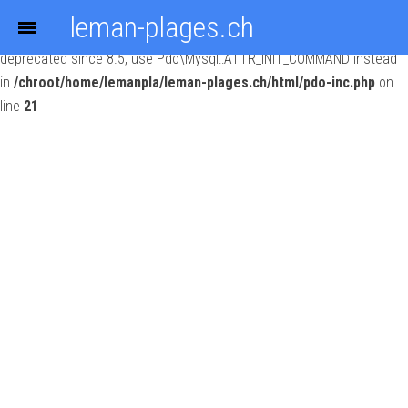
leman-plages.ch
Deprecated
: Constant PDO::MYSQL_ATTR_INIT_COMMAND is
deprecated since 8.5, use Pdo\Mysql::ATTR_INIT_COMMAND instead
in
/chroot/home/lemanpla/leman-plages.ch/html/pdo-inc.php
on
line
21