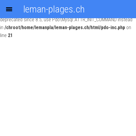
leman-plages.ch
Deprecated
: Constant PDO::MYSQL_ATTR_INIT_COMMAND is
deprecated since 8.5, use Pdo\Mysql::ATTR_INIT_COMMAND instead
in
/chroot/home/lemanpla/leman-plages.ch/html/pdo-inc.php
on
line
21